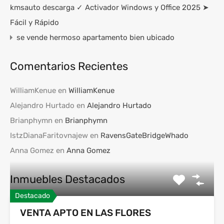
kmsauto descarga ✓ Activador Windows y Office 2025 ➤
Fácil y Rápido
se vende hermoso apartamento bien ubicado
Comentarios Recientes
WilliamKenue
en
WilliamKenue
Alejandro Hurtado
en
Alejandro Hurtado
Brianphymn
en
Brianphymn
IstzDianaFaritovnajew
en
RavensGateBridgeWhado
Anna Gomez
en
Anna Gomez
Inmuebles Destacados
Destacado
VENTA APTO EN LAS FLORES