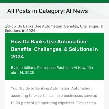
All Posts in Category: AI News
How Do Banks Use Automation:
Benefits, Challenges, & Solutions in
2024
By
Inmobiliaria Palmaseca
Posted in
AI News
On
abril 14, 2025
Your Guide to Banking Automation Automation,
according to experts, can help businesses save up
to 90 percent on operating expenses. Timesheets,