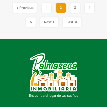
Previous
1
2
3
4
5
Next
Last
Encuentra el lugar de tus sueños