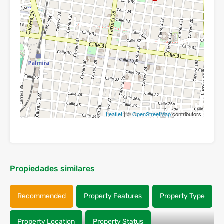
Leaflet
| ©
OpenStreetMap
contributors
Propiedades similares
Recommended
Property Features
Property Type
Property Location
Property Status