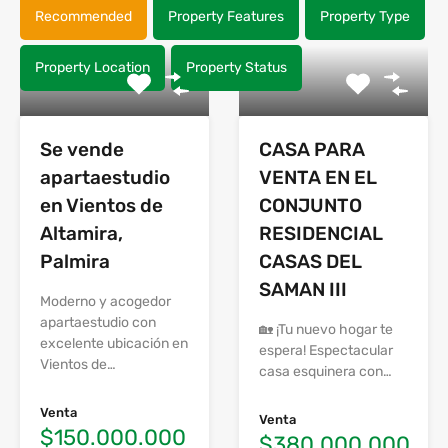
Recommended
Property Features
Property Type
Property Location
Property Status
Se vende
CASA PARA
apartaestudio
VENTA EN EL
en Vientos de
CONJUNTO
Altamira,
RESIDENCIAL
Palmira
CASAS DEL
SAMAN III
Moderno y acogedor
apartaestudio con
🏡 ¡Tu nuevo hogar te
excelente ubicación en
espera! Espectacular
Vientos de…
casa esquinera con…
Venta
Venta
$150.000.000
$380.000.000