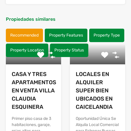
Propiedades similares
Recommended
Property Features
Property Type
Property Location
Property Status
CASA Y TRES
LOCALES EN
APARTAMENTOS
ALQUILER
EN VENTA VILLA
SUPER BIEN
CLAUDIA
UBICADOS EN
ESQUINERA
CAICELANDIA
Primer piso casa de 3
Oportunidad Única Se
habitaciones, garaje,
Alquila Local Comercial
rejas altas para…
para Estrenar Buscas