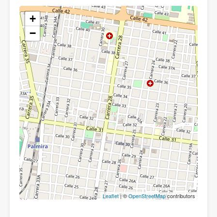
+
−
Leaflet
| ©
OpenStreetMap
contributors