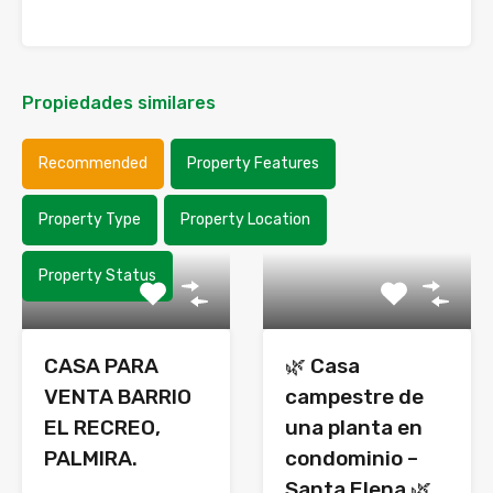
Propiedades similares
Recommended
Property Features
Property Type
Property Location
Property Status
CASA PARA
🌿 Casa
VENTA BARRIO
campestre de
EL RECREO,
una planta en
PALMIRA.
condominio –
Santa Elena 🌿