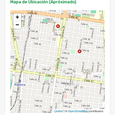
Mapa de Ubicación (Apróximado)
+
−
Leaflet
| ©
OpenStreetMap
contributors