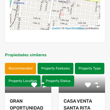
Leaflet
| ©
OpenStreetMap
contributors
Propiedades similares
Recommended
Property Features
Property Type
Property Location
Property Status
GRAN
CASA VENTA
OPORTUNIDAD
SANTA RITA