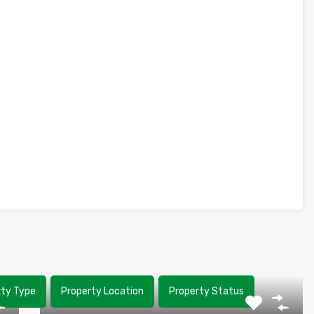
rty Type
Property Location
Property Status