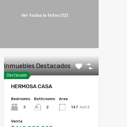
Ver todas la fotos (12)
Inmuebles Destacados
Destacado
HERMOSA CASA
Bedrooms
Bathrooms
Area
3
147
mst 2
2
Venta