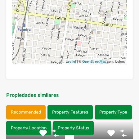
Leaflet
| ©
OpenStreetMap
contributors
Propiedades similares
Recommended
Property Features
Property Type
Property Location
Property Status