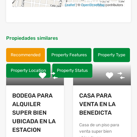
Leaflet
| ©
OpenStreetMap
contributors
Propiedades similares
Recommended
Property Features
Property Type
Property Location
Property Status
BODEGA PARA
CASA PARA
ALQUILER
VENTA EN LA
SUPER BIEN
BENEDICTA
UBICADA EN LA
Casa de un piso para
ESTACION
venta super bien