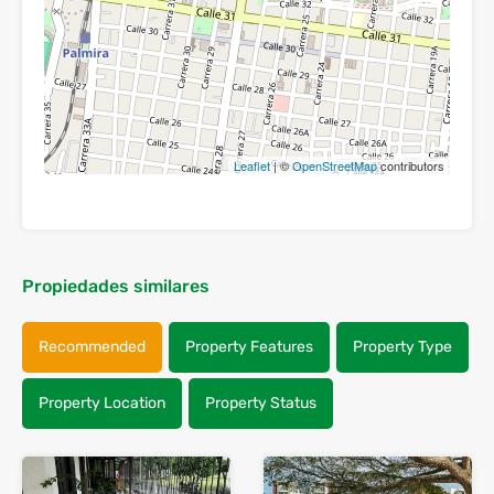
Leaflet
| ©
OpenStreetMap
contributors
Propiedades similares
Recommended
Property Features
Property Type
Property Location
Property Status