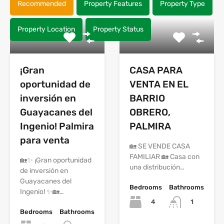
Recommended
Property Features
Property Type
Property Location
Property Status
¡Gran
CASA PARA
oportunidad de
VENTA EN EL
inversión en
BARRIO
Guayacanes del
OBRERO,
Ingenio! Palmira
PALMIRA
para venta
🏡 SE VENDE CASA
FAMILIAR 🏡 Casa con
🏡✨ ¡Gran oportunidad
una distribución…
de inversión en
Guayacanes del
Bedrooms
Bathrooms
Ingenio! ✨🏡…
4
1
Bedrooms
Bathrooms