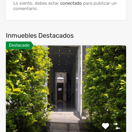
Lo siento, debes estar
conectado
para publicar un
comentario.
Inmuebles Destacados
Destacado