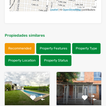
Leaflet
| ©
OpenStreetMap
contributors
Propiedades similares
Recommended
Property Features
Property Type
Property Location
Property Status