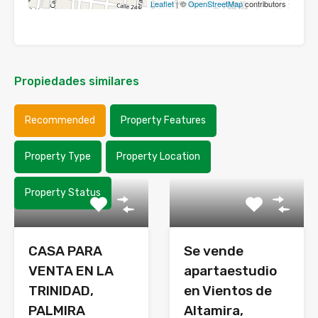
Leaflet
| ©
OpenStreetMap
contributors
Propiedades similares
Recommended
Property Features
Property Type
Property Location
Property Status
CASA PARA
Se vende
VENTA EN LA
apartaestudio
TRINIDAD,
en Vientos de
PALMIRA
Altamira,