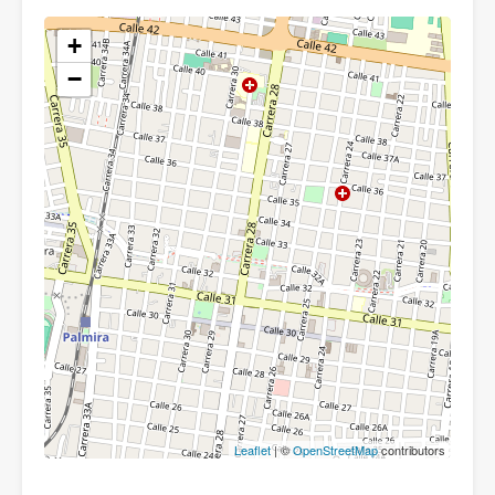
+
−
Leaflet
| ©
OpenStreetMap
contributors