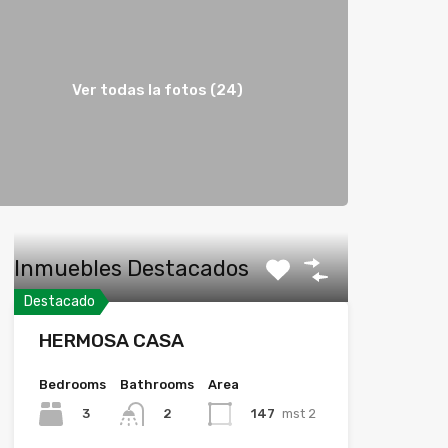
Ver todas la fotos (24)
Inmuebles Destacados
Destacado
HERMOSA CASA
Bedrooms
Bathrooms
Area
3
147
mst 2
2