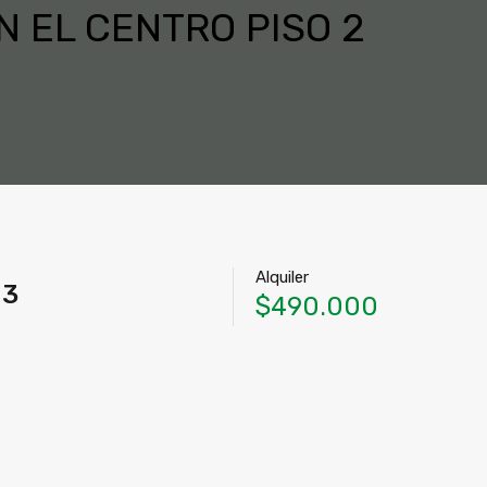
N EL CENTRO PISO 2
Alquiler
 3
$490.000