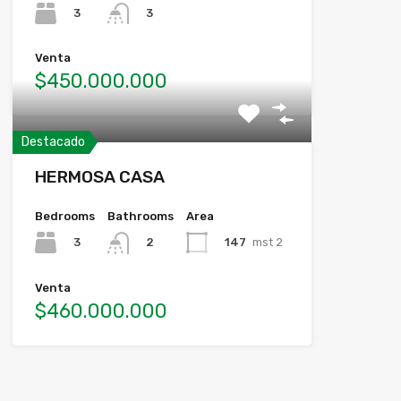
3
3
Venta
$450.000.000
Destacado
HERMOSA CASA
Bedrooms
Bathrooms
Area
3
147
mst 2
2
Venta
$460.000.000