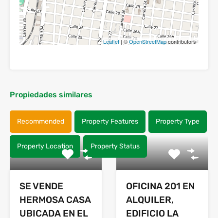
Leaflet
| ©
OpenStreetMap
contributors
Propiedades similares
Recommended
Property Features
Property Type
Property Location
Property Status
SE VENDE
OFICINA 201 EN
HERMOSA CASA
ALQUILER,
UBICADA EN EL
EDIFICIO LA