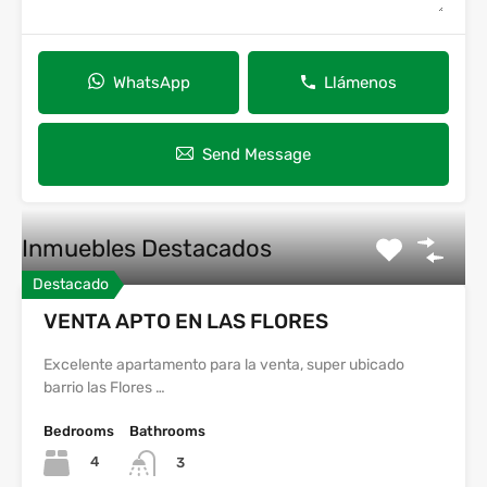
WhatsApp
Llámenos
Send Message
Inmuebles Destacados
Destacado
VENTA APTO EN LAS FLORES
Excelente apartamento para la venta, super ubicado
barrio las Flores …
Bedrooms
Bathrooms
4
3