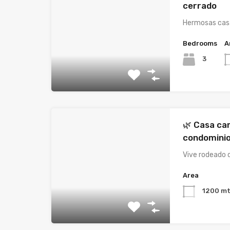
cerrado
Hermosas cas
Bedrooms
A
3
🌿 Casa ca
condominio
Vive rodeado 
Area
1200 mt