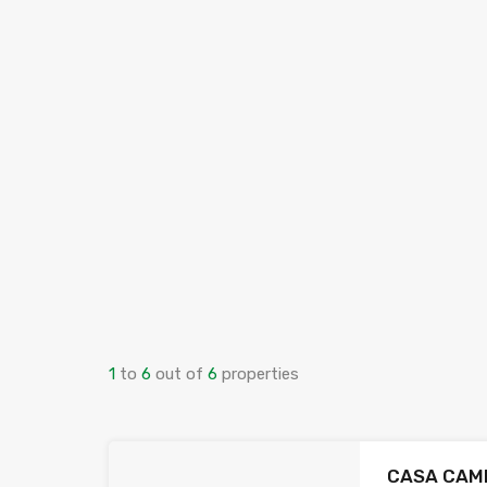
1
to
6
out of
6
properties
CASA CAMP