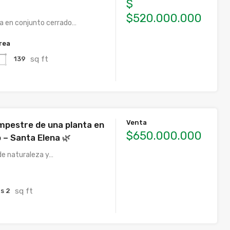
$
$520.000.000
a en conjunto cerrado…
rea
sq ft
139
Venta
mpestre de una planta en
$650.000.000
 – Santa Elena 🌿
de naturaleza y…
sq ft
s 2