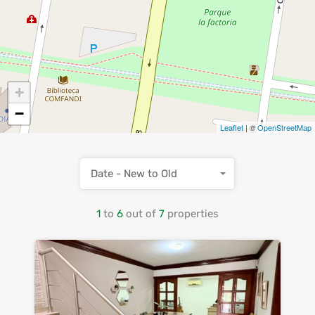
+
−
Leaflet
| ©
OpenStreetMap
Date - New to Old
1
to
6
out of
7
properties