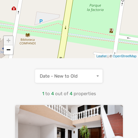
+
−
Leaflet
| ©
OpenStreetMap
Date - New to Old
1
to
4
out of
4
properties