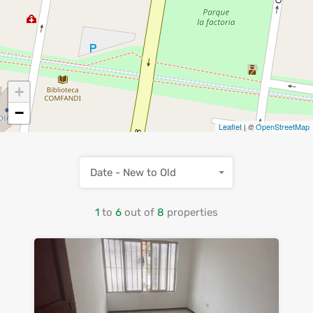
+
−
Leaflet
| ©
OpenStreetMap
Date - New to Old
1
to
6
out of
8
properties