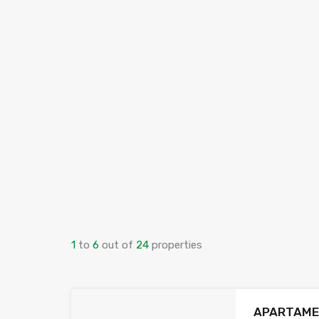
1
to
6
out of
24
properties
APARTAME